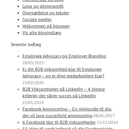
Logo og designprofil
Oversættelse og tekster
Sociale medier
Velkommen på bloggen
Vis alle blogindlæg
Seneste indlæg
Employee Advocacy og Employer Branding
28/03/2023
Er din B2B virksomhed klar til Employee
Advocacy – og er dine medarbejdere klar?
22/02/2020
B2B Virksomheder på LinkedIn – 4 simple
kriterier, der sikrer succes på LinkedIn
22/01/2019
Facebook Annoncering – En miniguide til dig,
der vil lave succesfuld annoncering
08/01/2017
6 Facebook tips til B2B virksomheder
21/11/2016
15 idéer til godt indhold på din Facebookside