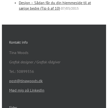
Design – Sådan får du din hjemmeside til at
sælge bedre (Tip 6 af 10)
07/03/2015
Kontakt info
Tina Woods
Grafisk designer / Grafisk rådgiver
Tel.: 50899356
post@tinawoods.dk
Mød mig på LinkedIn
Sider