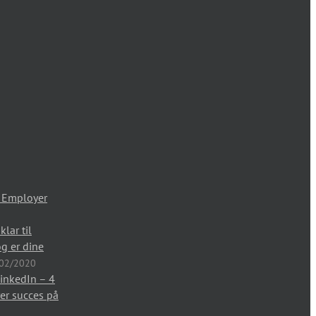
 Employer
lar til
g er dine
02/2020
inkedIn – 4
krer succes på