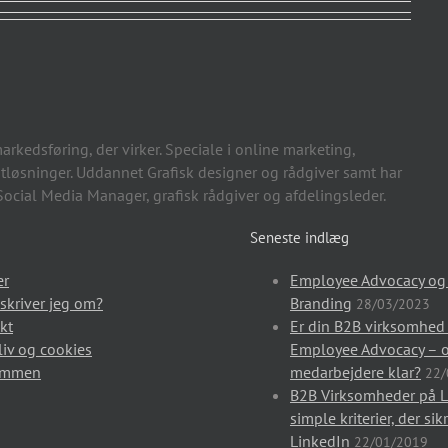
arkedsføring, der virker. Speciale i online marketing,
løsninger. Uddannet Grafisk designer og rådgiver samt har
ocial Media Manager, grafisk rådgiver og afdelingsleder.
Seneste indlæg
er
Employee Advocacy og
skriver jeg om?
Branding
28/03/2023
kt
Er din B2B virksomhed k
liv og cookies
Employee Advocacy – o
ommen
medarbejdere klar?
22/
B2B Virksomheder på L
simple kriterier, der si
LinkedIn
22/01/2019