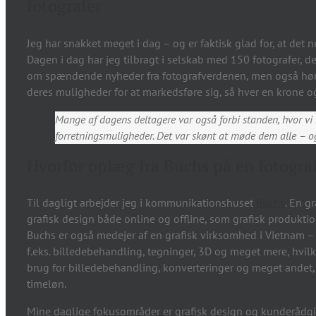
fotografer
Jeg har snakket meget i dag – og er faktisk glad for, at det 
Dagen i dag har jeg tilbragt i selskab med 150 fotografer, 
om spændende nyheder fra fotografverdenen, men også høre 
deres muligheder for at markedsføre sig, så hver en krone og
Mange af dagens deltagere var også forbi standen, hvor vi 
forretningsmuligheder. Det var skønt at møde dem alle – og
Hvorfor oplæg fra Buchs på en fotogra
Til dagligt arbejder jeg i kommunikationshuset
Buchs
. En g
grafisk design både online og offline, som grafisk produkti
Buchs er også medejer af en grafisk virksomhed i Vietnam
f.eks. billedebehandling, tegninger, 3D og meget mere, hvil
brug for billedebehandling, konverteringer og meget andet, 
timeløn.
Mine daglige fokusområder er grafisk design og kunderådg