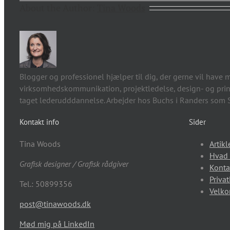
About the Author:
Tina Woods
Blogger og professionel hjælper til dig, der gerne vil have m
virksomhedskommunikation, projektledelse, design- og print
taget lederudddannelse. Arbejder hos Buchs i Randers som S
Kontakt info
Sider
Tina Woods
Artikl
Hvad 
Grafisk designer / Grafisk rådgiver
Konta
Privat
Tel.: 50899356
Velk
post@tinawoods.dk
Mød mig på LinkedIn