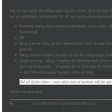
Når du har valgt din målgruppe og din niche, så er du klar t
har du alletiders muligheder for at lave god personlig brand
Netværk (Vælg dine netværksaktiviteter med omhu, så du
forretning)
PR
Blog (Lav en blog på din hjemmeside, hvor du kan fo
god til)
Vælg sociale medier (Vurdér ud fra din målgruppe, hv
Udgiv en bog / ebog / freebee til hjemmesiden (Giver d
stort og forkromet… “10 gode råd til, hvordan du forb
er det DIN målgruppe hungrer efter at vide)
Del ud af din viden – men altid med et konkret mål for øj
Tak for en god dag!
By
Tina Woods
|
2025-06-02T09:33:10+00:00
21/04/2015
|
Bogudgive
Sociale medier
,
Vis alle blogindlæg
|
0 Comments