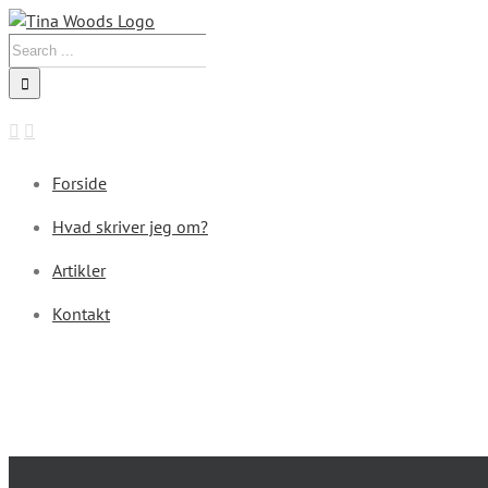
Skip
to
Search
content
for:
Forside
Hvad skriver jeg om?
Artikler
Kontakt
View
Larger
Image