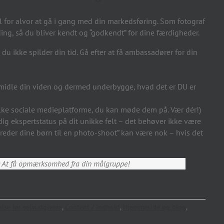
il for alvor at gå i gang med din markedsføring. Som fotograf
ing, så du bliver kendt og “godkendt” for dine færdigheder.
 ikke spilder din tid. Gå efter at få ambassadører for din
rmidle din viden og dermed underbygge, hvad det er DU er
ilke sociale medieplatforme, du kan møde dem på. Vær dér!)
ig ekspertstatus på dit unikke felt – det behøver ikke være
ereder dine børn til en photo-shoot” kan være nok – hvis det
e: At få opmærksomhed fra din målgruppe!
lse for selvudgivere
,
Content / Indhold
,
Hjemmeside og blog
,