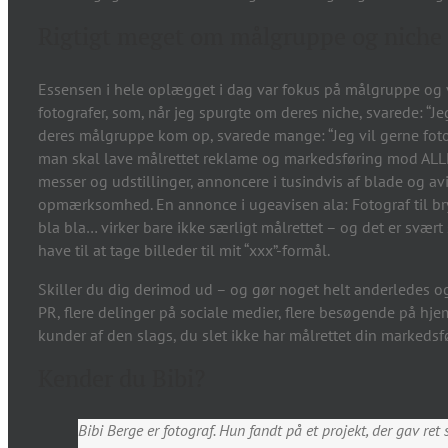
Rigtigt meget om målgruppe og niche
Essensen i hele oplægget i dag var fokus på målgruppe og v
fotografer, som, når jeg spurgte om deres niche, svarede: “J
deres målgruppe kom op, svarede mange: “Jeg vil gerne fotogr
man skal lave målrettet reklame og markedsføring mod ALLE!
messer og udstillinger, annoncere i tusindvis af blade og avis
opmærksomhed. En annonce i ugeavisen ala: Fotograf til bry
bla bla… virker bare ikke særligt målrettet – og det er svær
have til at tage billeder til mit “xxx”-formål.
Skiller du dig derimod ud – og gør noget helt anderledes o
PR, flere delinger på sociale medier, flere besøgende på hje
kunder af den slags, du slet ikke har målrettet din markedsf
Kender du Bibi?
Bibi Berge er fotograf. Hun fandt på et projekt, der gav r