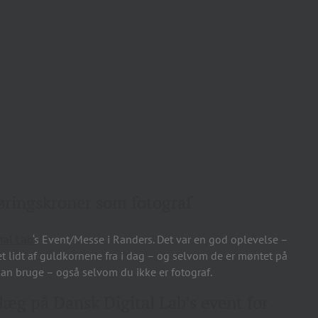
øringskroner som fotograf
tal Lab
‘s Event/Messe i Randers. Det var en god oplevelse –
et lidt af guldkornene fra i dag – og selvom de er møntet på
kan bruge – også selvom du ikke er fotograf.
læg på Dansk Digital Lab’s event for