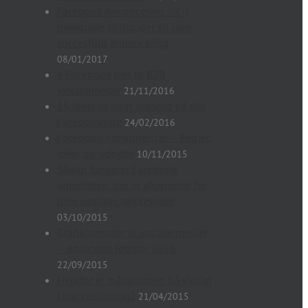
Facebook Annoncering – En
miniguide til dig, der vil lave
succesfuld annoncering
08/01/2017
6 Facebook tips til B2B
virksomheder
21/11/2016
15 idéer til godt indhold på din
Facebookside
24/02/2016
Facebook-konkurrencer – Regler,
idéer og udbytte
10/11/2015
Sådan fungerer Facebook
algoritmen, der er afgørende for
dine opslags rækkevidde
03/10/2015
Grafikformater til sociale medier
– opdateret februar 2016
22/09/2015
Hvorfor er målgruppen SÅ vigtigt
i markedsføring?
21/04/2015