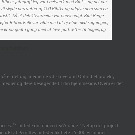
Bibi er fotograf! Jeg var i netværk med Bibi – og det var
n vil skyde portrætter af 100 Bibi’er og udgive dem som en
istik. Så et detektivarbejde var nødvendigt. Bibi Berge
efter Bibi’er. Folk var vilde med at hjælpe med søgningen,
 er nu godt i gang med at lave portrætter til bogen, og
nderdubibi.dk
 Så er det dig, medierne vil skrive om! Opfind et projekt,
le medier og flere besøgende til din hjemmeside. Oveni er det
ucces: “1 billede om dagen i 365 dage!”. Netop det projekt
n. Ét af Pernilles billeder fik hele 55.000 visninger