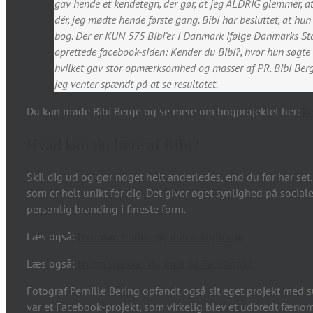
gav hende et kendetegn, der gør, at jeg ALDRIG glemmer, at 
dér, jeg mødte hende første gang. Bibi har besluttet, at hu
bog. Der er KUN 575 Bibi’er i Danmark ifølge Danmarks Stat
oprettede facebook-siden: Kender du Bibi?, hvor hun søgte 
hvilket gav stor opmærksomhed og masser af PR. Bibi Berge
jeg venter spændt på at se resultatet.
Du kan møde Bibi Berge og se mere om bogprojektet her:
ke
Hvad kan du lære af Bibi?
Skil dig ud og gør noget helt anderledes, end du før har set.
som er helt unikt for dig. Det giver øget synlighed på socia
personlig branding i fineste form.
Læs også:
Hvordan finder jeg min målgruppe
Læs også:
Hvem snakker du med på Facebook?
Fotograf Pernille Bering opfandt også sit eget projekt med s
var et Facebook-projekt, som virkelig blev et udbredt fænome