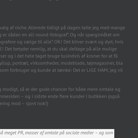
alg af niche. Allerede tidligt på dagen talte jeg med mange
eg er sådan en all-round-fotograf”. Og når spørgsmålet om
afere og sælge til alle”. OK! Det bliver svært og dyrt, hvis
 Det betyder nemlig, at du skal deltage på alle mulige
er og i det hele taget bruge tusindvis af kroner for at få
llup, portræt, virksomheder, modeblade, tøjmagasiner, bla
t som forbruger og kunde at tænke: Det er LIGE HAM, jeg vil
g modigt, så er der gode chancer for både mere omtale og
mmesiden – og i sidste ende flere kunder i butikken (også
øring mod – sjovt nok!)
et så meget PR, masser af omtale på sociale medier – og som