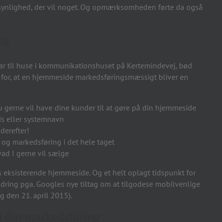
 synlighed, der vil noget. Og opmærksomheden førte da også
ng
r til huse i kommunikationshuset på Kertemindevej, bød
ge for, at en hjemmeside markedsføringsmæssigt bliver en
gerne vil have dine kunder til at gøre på din hjemmeside
is eller systemnavn
derefter!
 og markedsføring i det hele taget
ad I gerne vil sælge
s eksisterende hjemmeside. Og et helt oplagt tidspunkt for
andring pga. Googles nye tiltag om at tilgodese mobilvenlige
g den 21. april 2015).
i din markedsføring