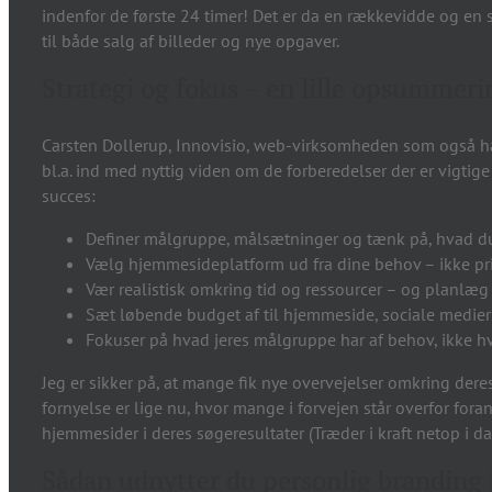
indenfor de første 24 timer! Det er da en rækkevidde og en
til både salg af billeder og nye opgaver.
Strategi og fokus – en lille opsummeri
Carsten Dollerup, Innovisio, web-virksomheden som også ha
bl.a. ind med nyttig viden om de forberedelser der er vigti
succes:
Definer målgruppe, målsætninger og tænk på, hvad du 
Vælg hjemmesideplatform ud fra dine behov – ikke pr
Vær realistisk omkring tid og ressourcer – og planlæg 
Sæt løbende budget af til hjemmeside, sociale medier
Fokuser på hvad jeres målgruppe har af behov, ikke hv
Jeg er sikker på, at mange fik nye overvejelser omkring dere
fornyelse er lige nu, hvor mange i forvejen står overfor for
hjemmesider i deres søgeresultater (Træder i kraft netop i da
Sådan udnytter du personlig branding 