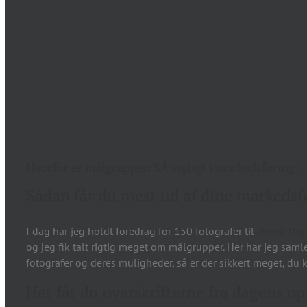
Hvorfor er målgruppen SÅ vigtigt i markedsføring?
Sådan får du mest ud af dine markedsf
I dag har jeg holdt foredrag for 150 fotografer til
Dansk Digi
og jeg fik talt rigtig meget om målgrupper. Her har jeg saml
fotografer og deres muligheder, så er der sikkert meget, du 
Her får du overskrifterne fra dagens op