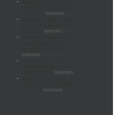
Nyhedsbrevet – Sådan får du din
hjemmeside til at sælge bedre
(Tip 10 af 10)
04/04/2015
Involvering – Sådan får du din
hjemmeside til at sælge bedre
(Tip 9 af 10)
28/03/2015
Markedsfør dit indhold – Sådan
får du din hjemmeside til at
sælge bedre (Tip 8 af 10)
21/03/2015
Kundereferencer – Sådan får du
din hjemmeside til at sælge
bedre (Tip 7 af 10)
14/03/2015
Design – Sådan får du din
hjemmeside til at sælge bedre
(Tip 6 af 10)
07/03/2015