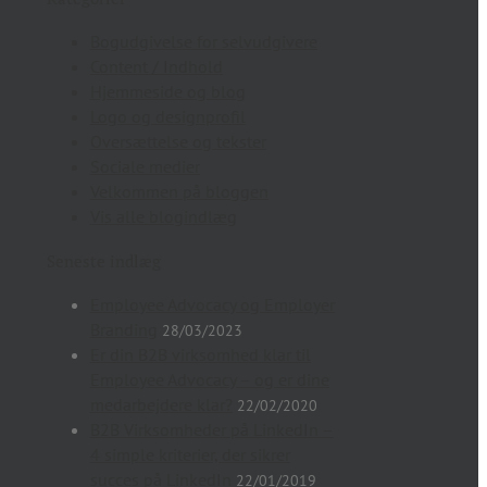
Bogudgivelse for selvudgivere
Content / Indhold
Hjemmeside og blog
Logo og designprofil
Oversættelse og tekster
Sociale medier
Velkommen på bloggen
Vis alle blogindlæg
Seneste indlæg
Employee Advocacy og Employer
Branding
28/03/2023
Er din B2B virksomhed klar til
Employee Advocacy – og er dine
medarbejdere klar?
22/02/2020
B2B Virksomheder på LinkedIn –
4 simple kriterier, der sikrer
succes på LinkedIn
22/01/2019