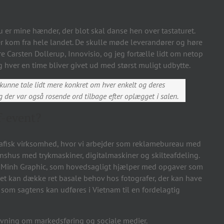
nu er mine hænder, der blot skal danse hen over tastaturet.
der kom fra hele landet. De skulle møde leverandører og høre
Carsten Dollerup, Innovisio, og jeg fortælle lidt om netop
 hver en time bliver givet ud med størst muligt udbytte.
kunne tale lidt mere konkret om hver enkelt og deres
 der var også rosende ord tilbage efter oplægget i salen.
f-event?
rafisk virksomhed, hvor vi arbejder som reklamebureau med
onshus med trykmaskiner, digitalmaskiner og skilteafdeling.
 – Minh Graphic, som hovedsagligt hjælper med opgaver som
ket kan dække ret basale behov hos fotografer, der kan have
som sagtens kan udføres i Vietnam til en fordelagtig
ivning om markedsføring og sociale medier.