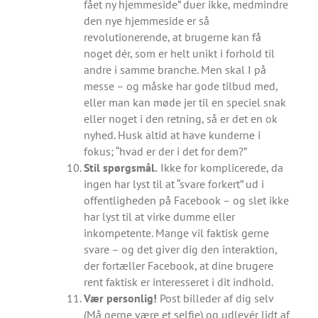
fået ny hjemmeside” duer ikke, medmindre
den nye hjemmeside er så
revolutionerende, at brugerne kan få
noget dér, som er helt unikt i forhold til
andre i samme branche. Men skal I på
messe – og måske har gode tilbud med,
eller man kan møde jer til en speciel snak
eller noget i den retning, så er det en ok
nyhed. Husk altid at have kunderne i
fokus; “hvad er der i det for dem?”
Stil spørgsmål.
Ikke for komplicerede, da
ingen har lyst til at “svare forkert” ud i
offentligheden på Facebook – og slet ikke
har lyst til at virke dumme eller
inkompetente. Mange vil faktisk gerne
svare – og det giver dig den interaktion,
der fortæller Facebook, at dine brugere
rent faktisk er interesseret i dit indhold.
Vær personlig!
Post billeder af dig selv
(Må gerne være et selfie) og udlevér lidt af