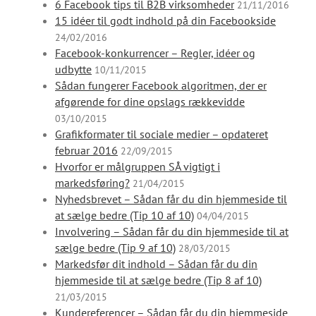
6 Facebook tips til B2B virksomheder
21/11/2016
15 idéer til godt indhold på din Facebookside
24/02/2016
Facebook-konkurrencer – Regler, idéer og
udbytte
10/11/2015
Sådan fungerer Facebook algoritmen, der er
afgørende for dine opslags rækkevidde
03/10/2015
Grafikformater til sociale medier – opdateret
februar 2016
22/09/2015
Hvorfor er målgruppen SÅ vigtigt i
markedsføring?
21/04/2015
Nyhedsbrevet – Sådan får du din hjemmeside til
at sælge bedre (Tip 10 af 10)
04/04/2015
Involvering – Sådan får du din hjemmeside til at
sælge bedre (Tip 9 af 10)
28/03/2015
Markedsfør dit indhold – Sådan får du din
hjemmeside til at sælge bedre (Tip 8 af 10)
21/03/2015
Kundereferencer – Sådan får du din hjemmeside