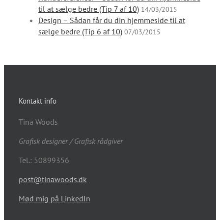
til at sælge bedre (Tip 7 af 10)
14/03/2015
Design – Sådan får du din hjemmeside til at
sælge bedre (Tip 6 af 10)
07/03/2015
Kontakt info
Tina Woods
Grafisk designer / Grafisk rådgiver
Tel.: 50899356
post@tinawoods.dk
Mød mig på LinkedIn