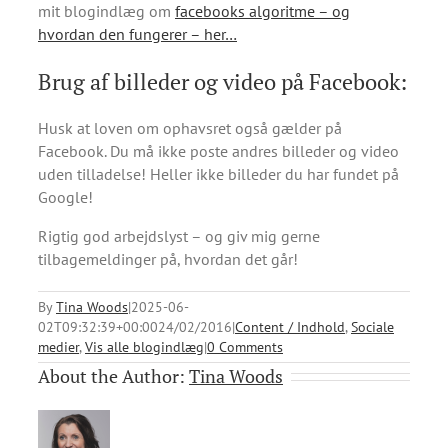
mit blogindlæg om
facebooks algoritme – og
hvordan den fungerer – her…
Brug af billeder og video på Facebook:
Husk at loven om ophavsret også gælder på
Facebook. Du må ikke poste andres billeder og video
uden tilladelse! Heller ikke billeder du har fundet på
Google!
Rigtig god arbejdslyst – og giv mig gerne
tilbagemeldinger på, hvordan det går!
By
Tina Woods
|
2025-06-
02T09:32:39+00:00
24/02/2016
|
Content / Indhold
,
Sociale
medier
,
Vis alle blogindlæg
|
0 Comments
About the Author:
Tina Woods