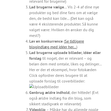
relevant for brugerne)
Lad brugerne vælge
… Vis 2-4 af dine nye
produkter og bed dine fans om at vælge
den, de bedst kan lide… (Det kan også
være 4 eksisterende produkter. Så kunne
valget være: Hvilken én ønsker du dig
mest?)
Lav en konkurrence
(
Se tidligere
blogindlæg med idéer her…
)
Lad brugerne uploade billeder, idéer eller
forslag
til noget, der er relevant – og
beløn dem med omtale, likes og delinger…
Her er der et eksempel, hvor fotokæden
Click opfordrer deres brugere til at
uploade forslag til coverbilleder:
Genbrug ældre indhold
, der hittede! (Evt
også ældre indlæg fra din blog, som
sikkert stadigvæk er relevante)
Videoklip
– Måske har du allerede nogle