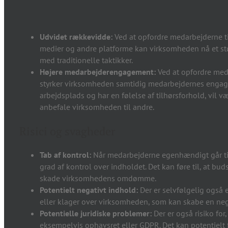
Udvidet rækkevidde:
Ved at opfordre medarbejderne ti
medier og andre platforme kan virksomheden nå et stø
med traditionelle taktikker.
Højere medarbejderengagement:
Ved at opfordre meda
styrker virksomheden samtidig medarbejdernes engagem
arbejdsplads og har en følelse af tilhørsforhold, vil væ
anbefale virksomheden til andre.
Risici og svagheder
Tab af kontrol:
Når medarbejderne egenhændigt går til
grad af kontrol over indholdet. Det kan føre til, at bu
skade virksomhedens omdømme.
Potentielt negativt indhold:
Der er selvfølgelig også e
eller klager over virksomheden, som kan skabe en ne
Potentielle juridiske problemer:
Der er også risiko for
eksempelvis ophavsret eller GDPR. Det kan potentielt 