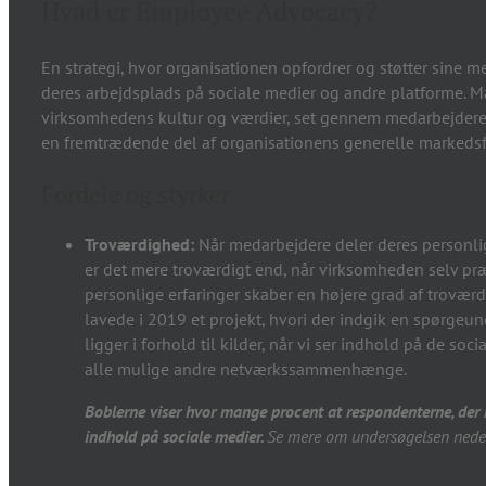
Hvad er Employee Advocacy?
En strategi, hvor organisationen opfordrer og støtter sine me
deres arbejdsplads på sociale medier og andre platforme. Mål
virksomhedens kultur og værdier, set gennem medarbejderens
en fremtrædende del af organisationens generelle markedsf
Fordele og styrker
Troværdighed:
Når medarbejdere deler deres personlig
er det mere troværdigt end, når virksomheden selv pr
personlige erfaringer skaber en højere grad af troværd
lavede i 2019 et projekt, hvori der indgik en spørgeun
ligger i forhold til kilder, når vi ser indhold på de 
alle mulige andre netværkssammenhænge.
Boblerne viser hvor mange procent at respondenterne, der hav
indhold på sociale medier.
Se mere om undersøgelsen neder