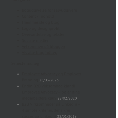
Bogudgivelse for selvudgivere
Content / Indhold
Hjemmeside og blog
Logo og designprofil
Oversættelse og tekster
Sociale medier
Velkommen på bloggen
Vis alle blogindlæg
Seneste indlæg
Employee Advocacy og Employer
Branding
28/03/2023
Er din B2B virksomhed klar til
Employee Advocacy – og er dine
medarbejdere klar?
22/02/2020
B2B Virksomheder på LinkedIn –
4 simple kriterier, der sikrer
succes på LinkedIn
22/01/2019