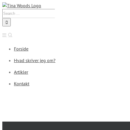
Skip
to
Search
content
for:
Forside
Hvad skriver jeg om?
Artikler
Kontakt
View
Larger
Image