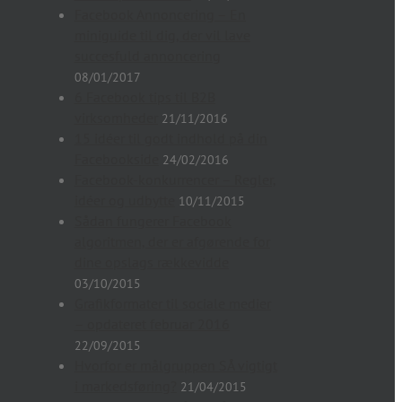
Facebook Annoncering – En
miniguide til dig, der vil lave
succesfuld annoncering
08/01/2017
6 Facebook tips til B2B
virksomheder
21/11/2016
15 idéer til godt indhold på din
Facebookside
24/02/2016
Facebook-konkurrencer – Regler,
idéer og udbytte
10/11/2015
Sådan fungerer Facebook
algoritmen, der er afgørende for
dine opslags rækkevidde
03/10/2015
Grafikformater til sociale medier
– opdateret februar 2016
22/09/2015
Hvorfor er målgruppen SÅ vigtigt
i markedsføring?
21/04/2015