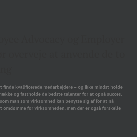
loyee Advocacy og Employer
r overveje at anvende de to
ing
t finde kvalificerede medarbejdere – og ikke mindst holde
række og fastholde de bedste talenter for at opnå succes.
 som man som virksomhed kan benytte sig af for at nå
tivt omdømme for virksomheden, men der er også forskelle