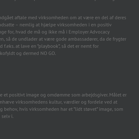
ar indgået aftale med virksomheden om at være en del af deres
dsatte – nemlig at hjælpe virksomheden i en positiv
ange for, hvad de må og ikke må i Employer Advocacy
n, så de undlader at være gode ambassadører, da de frygter
f.eks. at lave en ”playbook”, så det er nemt for
sikofyldt og dermed NO GO.
abe et positivt image og omdømme som arbejdsgiver. Målet er
remhæve virksomhedens kultur, værdier og fordele ved at
ng behov, hvis virksomheden har et ”lidt støvet” image, som
selv i.