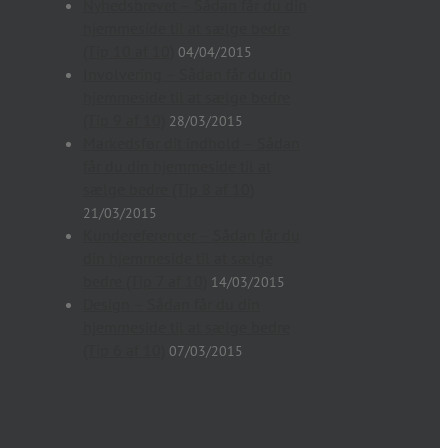
Nyhedsbrevet – Sådan får du din
hjemmeside til at sælge bedre
(Tip 10 af 10)
04/04/2015
Involvering – Sådan får du din
hjemmeside til at sælge bedre
(Tip 9 af 10)
28/03/2015
Markedsfør dit indhold – Sådan
får du din hjemmeside til at
sælge bedre (Tip 8 af 10)
21/03/2015
Kundereferencer – Sådan får du
din hjemmeside til at sælge
bedre (Tip 7 af 10)
14/03/2015
Design – Sådan får du din
hjemmeside til at sælge bedre
(Tip 6 af 10)
07/03/2015