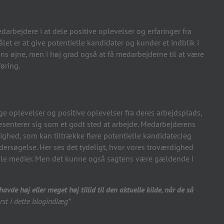
darbejdere i at dele positive oplevelser og erfaringer fra
et er at give potentielle kandidater og kunder et indblik i
 øjne, men i høj grad også at få medarbejderne til at være
øring.
e oplevelser og positive oplevelser fra deres arbejdsplads,
æsenterer sig som et godt sted at arbejde. Medarbejderens
ighed, som kan tiltrække flere potentielle kandidater.Jeg
dersøgelse. Her ses det tydeligt, hvor vores troværdighed
sociale medier. Men det kunne også sagtens være gældende i
de høj eller meget høj tillid til den aktuelle kilde, når de så
st i dette blogindlæg*