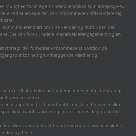
n mulighed for at øge sit brandkendskab som arbejdsgiver.
ele ved at arbejde der, kan virksomheden differentiere sig
didater.
kommunikerer klart om sine værdier og kultur, kan det
derne. Det kan føre til højere medarbejderengagement og en
t strategi, der forbedrer virksomhedens position på
 udgangspunkt i helt grundlæggende værdier og
sourcer til at udvikle og implementere en effektiv strategi.
ed færre ressourcer.
er at appellere til et bredt publikum, kan der være risiko
e specifikke kvalifikationer og interesser hos de potentielle
den ikke lever op til det brand, som den forsøger at skabe,
 endda hyklerisk.