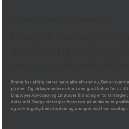
Employee Advocacy og Employer Branding
Hvad er forskellen på Emp
Branding? Og hvorfor du bø
strategier i din markedsfør
Emnet har aldrig været mere aktuelt end nu. Det er svært a
på dem. Og virksomhederne har i den grad behov for at tilt
Employee Advocacy og Employer Branding er to strategier,
dette mål. Begge strategier fokuserer på at skabe et posi
og selvfølgelig både fordele og ulemper ved hver strategi.