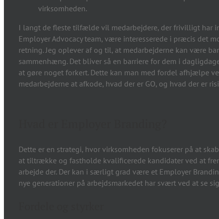
virksomheden.
I langt de fleste tilfælde vil medarbejdere, der frivilligt h
Employer Advocacy team, være interesserede i præcis det mo
retning. Jeg oplever af og til, at medarbejderne kan være b
sammenhæng. Det bliver så en barriere for dem i dagligdage
at gøre noget forkert. Dette kan man med fordel afhjælpe ved 
medarbejderne at afkode, hvad der er GO, og hvad der er ri
Hvad er Employer Branding?
Dette er en strategi, hvor virksomheden fokuserer på at sk
at tiltrække og fastholde kvalificerede kandidater ved at f
arbejde der. Der kan i særligt grad være et Employer Brandi
nye generationer på arbejdsmarkedet har svært ved at se sig 
Fordele og styrker