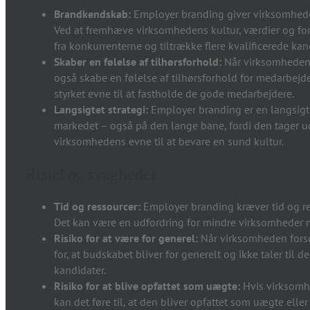
Brandkendskab:
Employer branding giver virksomhede
Ved at fremhæve virksomhedens kultur, værdier og ford
fra konkurrenterne og tiltrække flere kvalificerede kan
Skaber en følelse af tilhørsforhold:
Når virksomheden 
også skabe en følelse af tilhørsforhold for medarbej
styrket evne til at fastholde de gode medarbejdere.
Langsigtet strategi:
Employer branding er en langsigte
markedet – også på den lange bane, fordi den tager
virksomhedens evne til at bevare en sund kultur.
Risici og svagheder
Tid og ressourcer:
Employer branding kræver tid og res
Det kan være en udfordring for mindre virksomheder m
Risiko for at være for generel:
Når virksomheden forsøg
for, at budskabet bliver for generelt og ikke taler til d
kandidater.
Risiko for at blive opfattet som uægte:
Hvis virksomhe
kan det føre til, at den bliver opfattet som uægte eller