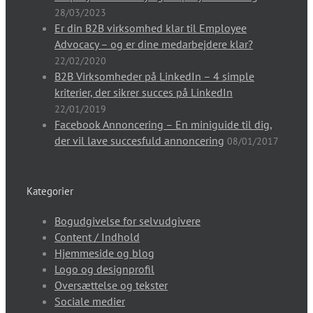
28/03/2023
Er din B2B virksomhed klar til Employee
Advocacy – og er dine medarbejdere klar?
22/02/2020
B2B Virksomheder på LinkedIn – 4 simple
kriterier, der sikrer succes på LinkedIn
22/01/2019
Facebook Annoncering – En miniguide til dig,
der vil lave succesfuld annoncering
08/01/2017
Kategorier
Bogudgivelse for selvudgivere
Content / Indhold
Hjemmeside og blog
Logo og designprofil
Oversættelse og tekster
Sociale medier