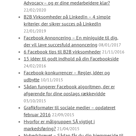
Advocacy – og er dine medarbejdere klar?
22/02/2020
B2B Virksomheder på LinkedIn – 4 simple
kriterier, der sikrer succes på LinkedIn
22/01/2019
Facebook Annoncering – En miniguide til dig,
der vil lave succesfuld annoncering
08/01/2017
6 Facebook tips til B2B virksomheder
21/11/2016
15 idéer til godt indhold på din Facebookside
24/02/2016
Facebook-konkurrencer – Regler, idéer og
udbytte
10/11/2015
Sådan fungerer Facebook algoritmen, der er
afgørende for dine opslags rækkevidde
03/10/2015
Grafikformater til sociale medier – opdateret
februar 2016
22/09/2015
Hvorfor er målgruppen SÅ vigtigt i
markedsføring?
21/04/2015
Nyhedsbrevet – Sådan får du din hjemmeside til