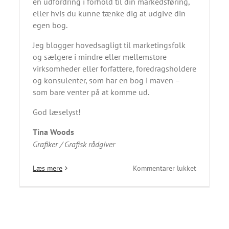
en udfordring i forhold til din markedsføring,
eller hvis du kunne tænke dig at udgive din
egen bog.
Jeg blogger hovedsagligt til marketingsfolk
og sælgere i mindre eller mellemstore
virksomheder eller forfattere, foredragsholdere
og konsulenter, som har en bog i maven –
som bare venter på at komme ud.
God læselyst!
Tina Woods
Grafiker / Grafisk rådgiver
til
Læs mere
Kommentarer lukket
Velkomme
til
bloggen