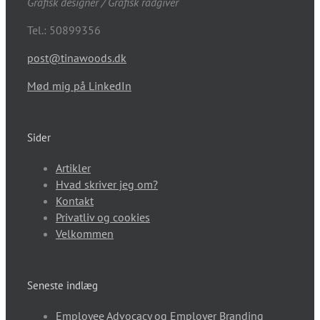
Grafisk designer / Grafisk rådgiver
Tel.: 50899356
post@tinawoods.dk
Mød mig på LinkedIn
Sider
Artikler
Hvad skriver jeg om?
Kontakt
Privatliv og cookies
Velkommen
Seneste indlæg
Employee Advocacy og Employer Branding